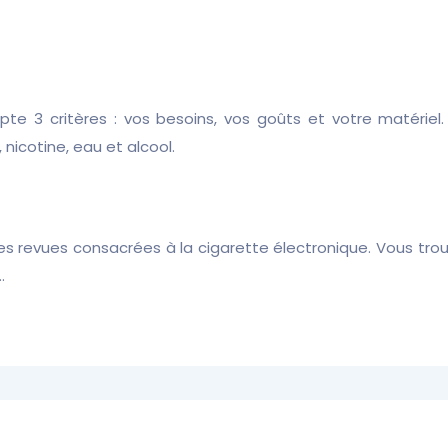
mpte 3 critères : vos besoins, vos goûts et votre matéri
nicotine, eau et alcool.
des revues consacrées à la cigarette électronique. Vous tr
…
Conseils pour bien conserver son e-liquide.