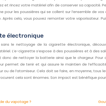
nez et rincez votre matériel afin de conserver sa capacité.
ême pour les poussières qui se collent sur l’ensemble de vos
ibre. Après cela, vous pouvez remonter votre vaporisateur. P
tte électronique
t sans le nettoyage de la cigarette électronique, déc
riel. L’e-cigarette s’expose à des poussières et à des sal
st donc de nettoyer la batterie ainsi que le chargeur. Pour
r permet de tenir et qui assure le maintien de l’efficaci
 ou de l’atomiseur. Cela doit se faire, en moyenne, tous les 
procurent cela sont énormes. Son impact est bénéfique pour
nde du vapotage ?
Gout