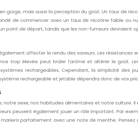
 en gorge, mais aussi la perception du goût. Un taux de nic
mandé de commencer avec un taux de nicotine faible ou nu
 point de départ, tandis que les non-fumeurs devraient opte
également affecter le rendu des saveurs. Les résistances e
nce trop élevée peut brûler l’arôme et altérer le goût. Le
ystèmes rechargeables. Cependant, la simplicité des puff
 système rechargeable et jetable dépendra donc de vos prio
s
 notre sexe, nos habitudes alimentaires et notre culture. I
saveurs peuvent également jouer un rôle important. Par ex
 se mariera parfaitement avec une note de menthe. Pensez 