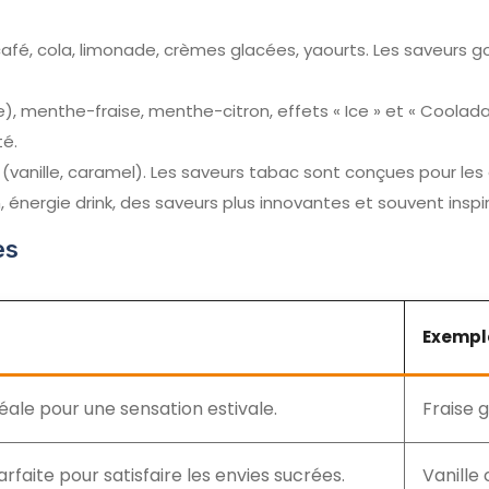
 café, cola, limonade, crèmes glacées, yaourts. Les saveur
e), menthe-fraise, menthe-citron, effets « Ice » et « Coolad
té.
 (vanille, caramel). Les saveurs tabac sont conçues pour les
énergie drink, des saveurs plus innovantes et souvent insp
es
Exempl
déale pour une sensation estivale.
Fraise 
rfaite pour satisfaire les envies sucrées.
Vanille