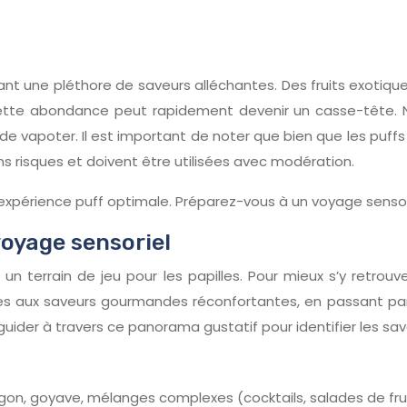
rant une pléthore de saveurs alléchantes. Des fruits exoti
 cette abondance peut rapidement devenir un casse-tête. N
ir de vapoter. Il est important de noter que bien que les pu
ns risques et doivent être utilisées avec modération.
 expérience puff optimale. Préparez-vous à un voyage sens
voyage sensoriel
un terrain de jeu pour les papilles. Pour mieux s’y retrou
tes aux saveurs gourmandes réconfortantes, en passant par 
uider à travers ce panorama gustatif pour identifier les sa
dragon, goyave, mélanges complexes (cocktails, salades de fr