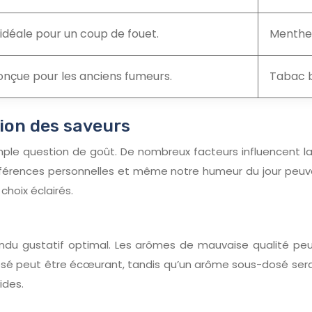
 idéale pour un coup de fouet.
Menthe 
conçue pour les anciens fumeurs.
Tabac b
tion des saveurs
mple question de goût. De nombreux facteurs influencent l
s préférences personnelles et même notre humeur du jour pe
hoix éclairés.
 rendu gustatif optimal. Les arômes de mauvaise qualité p
sé peut être écœurant, tandis qu’un arôme sous-dosé sera 
ides.