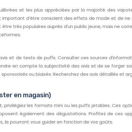
uilibrées et les plus appréciées par la majorité des vapo
t important d’être conscient des effets de mode et de ne pa
 être très populaires auprès d’un public jeune, mais ne cor
ateformes.
d’avis et de tests de puffs. Consulter ces sources d’informa
endre en compte la subjectivité des avis et de se forger sa
re sponsorisés ou biaisés. Recherchez des avis détaillés et
ester en magasin)
t, privilégiez les formats mini ou les puffs jetables. Ces 
posent également des dégustations. Profitez de ces oppo
, ils pourront vous guider en fonction de vos goûts.