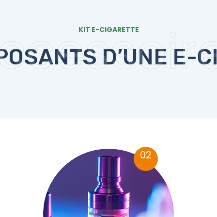
ccessoir
KIT E-CIGARETTE
POSANTS D’UNE E-C
02