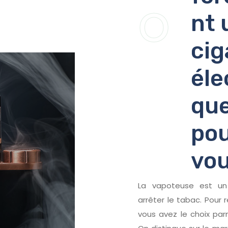
o
nt 
cig
éle
que
po
vou
La vapoteuse est un 
arrêter le tabac. Pour 
vous avez le choix par