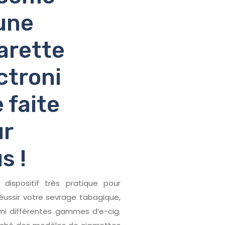
une
arette
ctroni
 faite
ur
s !
dispositif très pratique pour
réussir votre sevrage tabagique,
mi différentes gammes d’e-cig.