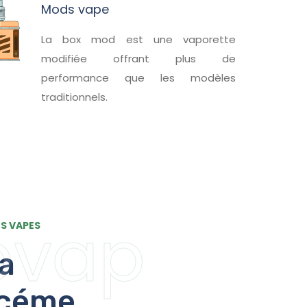
Mods vape
La box mod est une vaporette
modifiée offrant plus de
performance que les modèles
traditionnels.
ovap
ES VAPES
 a
rcéme