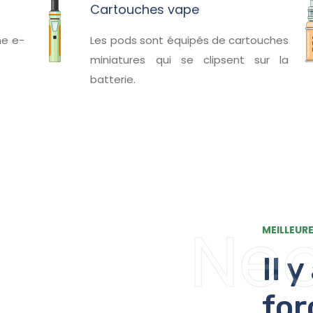
Cartouches vape
ne e-
Les pods sont équipés de cartouches
miniatures qui se clipsent sur la
batterie.
Ne
MEILLEUR
Il y
fo