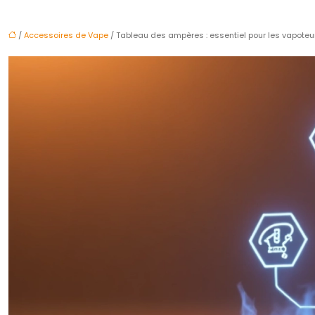
/
Accessoires de Vape
/ Tableau des ampères : essentiel pour les vapoteu