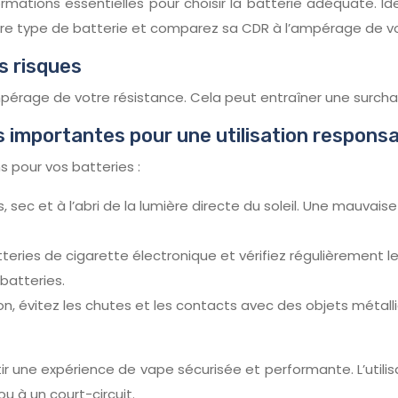
tions essentielles pour choisir la batterie adéquate. Ident
 type de batterie et comparez sa CDR à l’ampérage de vot
es risques
’ampérage de votre résistance. Cela peut entraîner une surcha
 importantes pour une utilisation respons
s pour vos batteries :
s, sec et à l’abri de la lumière directe du soleil. Une mauva
tteries de cigarette électronique et vérifiez régulièrement 
 batteries.
on, évitez les chutes et les contacts avec des objets métal
ir une expérience de vape sécurisée et performante. L’utili
ou à un court-circuit.