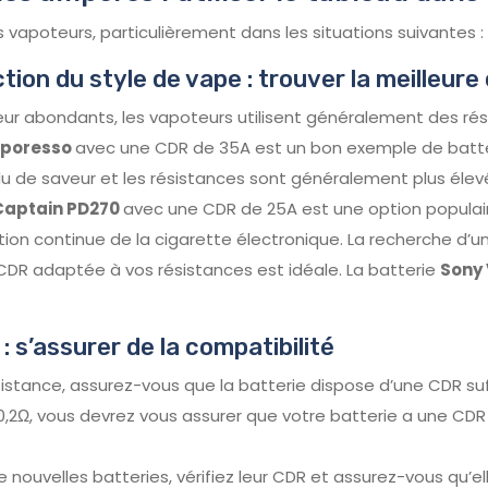
 vapoteurs, particulièrement dans les situations suivantes :
ction du style de vape : trouver la meilleur
ur abondants, les vapoteurs utilisent généralement des ré
poresso
avec une CDR de 35A est un bon exemple de batte
ndu de saveur et les résistances sont généralement plus éle
 Captain PD270
avec une CDR de 25A est une option populair
isation continue de la cigarette électronique. La recherche 
R adaptée à vos résistances est idéale. La batterie
Sony
: s’assurer de la compatibilité
istance, assurez-vous que la batterie dispose d’une CDR suff
0,2Ω, vous devrez vous assurer que votre batterie a une CD
de nouvelles batteries, vérifiez leur CDR et assurez-vous qu’e