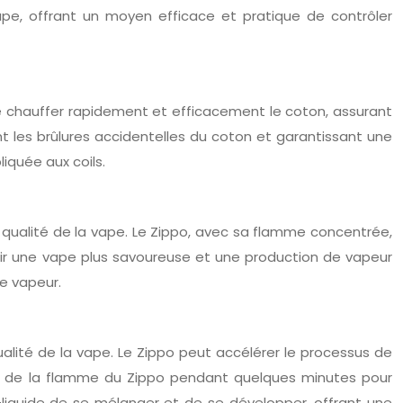
a vape, offrant un moyen efficace et pratique de contrôler
 de chauffer rapidement et efficacement le coton, assurant
t les brûlures accidentelles du coton et garantissant une
iquée aux coils.
a qualité de la vape. Le Zippo, avec sa flamme concentrée,
tenir une vape plus savoureuse et une production de vapeur
de vapeur.
ualité de la vape. Le Zippo peut accélérer le processus de
près de la flamme du Zippo pendant quelques minutes pour
liquide de se mélanger et de se développer, offrant une