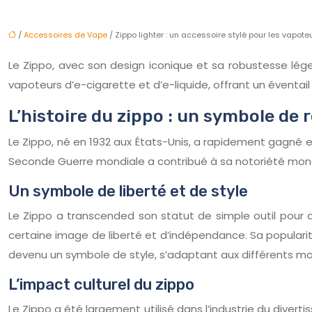
/
Accessoires de Vape
/ Zippo lighter : un accessoire stylé pour les vapote
Le Zippo, avec son design iconique et sa robustesse lége
vapoteurs d’e-cigarette et d’e-liquide, offrant un éventail 
L’histoire du zippo : un symbole de 
Le Zippo, né en 1932 aux États-Unis, a rapidement gagné en
Seconde Guerre mondiale a contribué à sa notoriété mondi
Un symbole de liberté et de style
Le Zippo a transcended son statut de simple outil pour de
certaine image de liberté et d’indépendance. Sa populari
devenu un symbole de style, s’adaptant aux différents m
L’impact culturel du zippo
Le Zippo a été largement utilisé dans l’industrie du diver