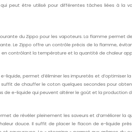
ent qui peut être utilisé pour différentes tâches liées à l
lus courante du Zippo pour les vapoteurs. La flamme permet
nte. Le Zippo offre un contrôle précis de la flamme, évitan
n contrôlant la température et la quantité de chaleur appl
e-liquide, permet d’éliminer les impuretés et d’optimiser l
e. Il suffit de chauffer le coton quelques secondes pour ob
dus de e-liquide qui peuvent altérer le goût et la production 
rmet de révéler pleinement les saveurs et d’améliorer la q
haleur douce. Il suffit de placer le flacon de e-liquide 
se et savoureuse. Le « steeping » permet aux arômes du e-