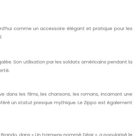
ourd’hui comme un accessoire élégant et pratique pour les
.
alée. Son utilisation par les soldats américains pendant la
erté.
ve dans les films, les chansons, les romans, incarnant une
onféré un statut presque mythique. Le Zippo est également
on Brando, dans « Un tramway nommé Désir », a popularisé le