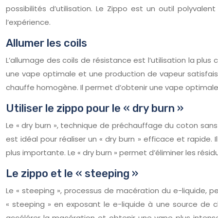
possibilités d’utilisation. Le Zippo est un outil polyval
l’expérience.
Allumer les coils
L’allumage des coils de résistance est l’utilisation la p
une vape optimale et une production de vapeur satisfaisa
chauffe homogène. Il permet d’obtenir une vape optimale e
Utiliser le zippo pour le « dry burn »
Le « dry burn », technique de préchauffage du coton sans 
est idéal pour réaliser un « dry burn » efficace et rapid
plus importante. Le « dry burn » permet d’éliminer les rési
Le zippo et le « steeping »
Le « steeping », processus de macération du e-liquide, pe
« steeping » en exposant le e-liquide à une source de c
accélérer la macération et obtenir une vape plus inten